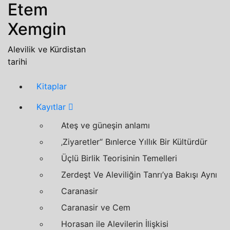
Etem
Zum
Inhalt
Xemgin
springen
Alevilik ve Kürdistan
tarihi
Kitaplar
Kayıtlar
Ateş ve güneşin anlamı
‚Ziyaretler“
Bınlerce Yıllık Bir Kültürdür
Üçlü Birlik Teorisinin Temelleri
Zerdeşt Ve Aleviliğin Tanrı’ya Bakışı Aynı
Caranasir
Caranasir
ve
Cem
Horasan ile Alevilerin İlişkisi