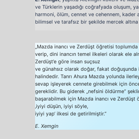
ve Türklerin yaşadığı coğrafyada oluşum, ya
harmoni, ölüm, cennet ve cehennem, kader an
bilimsel ve tarafsız bir şekilde mercek altına
„Mazda inancı ve Zerdüşt öğretisi toplumda
verip, dini inancın temel ilkeleri olarak ele
Zerdüşt’e göre insan suçsuz
ve günahsız olarak doğar, fakat doğuşunda iy
halindedir. Tanrı Ahura Mazda yolunda ilerle
sevap işleyerek cennete girebilmek için önc
gereklidir. Bu giderek „nefsini öldürme” şekl
başarabilmek için Mazda inancı ve Zerdüşt öğ
‚iyiyi düşün, iyiyi söyle,
iyiyi yap‘ ilkesi de getirilmiştir.”
E. Xemgin