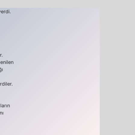
erdi.
r.
yenilen
ğı
diler.
ların
nı