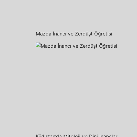
Mazda İnancı ve Zerdüşt Öğretisi
Küdistan’da Mitoloji ve Dini İnanclar