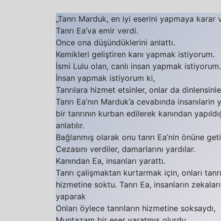
„Tanrı Marduk, en iyi eserini yapmaya karar v
Tanrı Ea’va emir verdi.
Once ona düşündüklerini anlattı.
Kemikleri geliştiren kanı yapmak istiyorum.
İsmi Lulu olan, canlı insan yapmak istiyorum.
İnsan yapmak istiyorum ki,
Tanrılara hizmet etsinler, onlar da dinlensinle
Tanrı Ea’nın Marduk’a cevabında insanılarin 
bir tanrının kurban edilerek kanından yapıldı
anlatılır.
Bağlanmış olarak onu tanrı Ea’nin önüne getir
Cezasını verdiler, damarlarını yardılar.
Kanından Ea, insanları yarattı.
Tanrı çalişmaktan kurtarmak için, onları tanrı
hizmetine soktu. Tanrı Ea, insanların zekaları
yaparak
Onları öylece tanrıların hizmetine soksaydı,
Muntazam bir eser yaratmış olurdu.