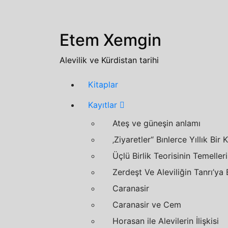
Zum
Inhalt
springen
Etem Xemgin
Alevilik ve Kürdistan tarihi
Kitaplar
Kayıtlar
Ateş ve güneşin anlamı
‚Ziyaretler“
Bınlerce Yıllık Bir 
Üçlü Birlik Teorisinin Temelleri
Zerdeşt Ve Aleviliğin Tanrı’ya 
Caranasir
Caranasir
ve
Cem
Horasan ile Alevilerin İlişkisi