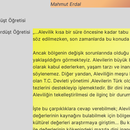
Mahmut Erdal
üşt Öğretisi
„…Alevilik kısa bir süre öncesine kadar tabu 
söz edilmezken, son zamanlarda bu konuda bi
Ancak bölgenin değişik sorunlarında olduğu g
yaklaşıldığını görmekteyiz. Alevilerin büyük 
olarak kabul ederlerken, yaşam tarzı ve inan
söylenemez. Diğer yandan, Aleviliğin meş
olan T.C. Devleti yönetimi ‚Alevilerin Türk ol
tezlerini destekleyip işlemektedir. Bir dini i
Aleviliğin tekelleştirilmesi de ilginç bir duru
İşte bu çarpıklıklara cevap verebilmek; Alevili
değerlerinin kaynağını bulabilmek için bölgen
kültürel değerleri araştırmaya giriştim… Bu k
ile değerlerinin kökenindeki mazda dini inan