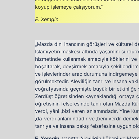
koyup işlemeye çalışıyorum.”
E. Xemgin
„Mazda dini inancının görüşleri ve kültürel d
İslamiyetin maskesi altında yaşamını sürdürm
hizmetinde kullanmak amacıyla köklerini ve i
boşaltarak, devşirmek amacıyla şekillendirme
ve işlevlerinder araç durumuna indirgemeye 
görülmektedir. Aleviliğin tanrı ve insana yak
coğrafyasında geçmişte büyük bir etkinliğe
Zerdüşt öğretisinden kaynaklandığı ortaya ç
öğretisinin felsefesinde tanrı olan Mazda Kür
verdi, yâni ‚bizi veren‘ anlamındadır. Yine Kü
‚da‘ verdi anlamındadır ve ‚beni verdi‘ demekti
tanrıya ve insana bakış felsefesine uygun old
E. Xemgin
, yapıtta Aleviliğin kökeni ve Mazda