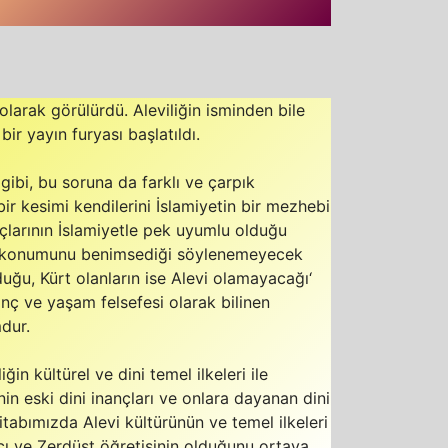
olarak görülürdü. Aleviliğin isminden bile
r yayın furyası başlatıldı.
ibi, bu soruna da farklı ve çarpık
bir kesimi kendilerini İslamiyetin bir mezhebi
çlarının İslamiyetle pek uyumlu olduğu
ru konumunu benimsediği söylenemeyecek
duğu, Kürt olanların ise Alevi olamayacağı‘
nanç ve yaşam felsefesi olarak bilinen
mdur.
ğin kültürel ve dini temel ilkeleri ile
in eski dini inançları ve onlara dayanan dini
itabımızda Alevi kültürünün ve temel ilkeleri
cı ve Zerdüşt öğretisinin olduğunu ortaya