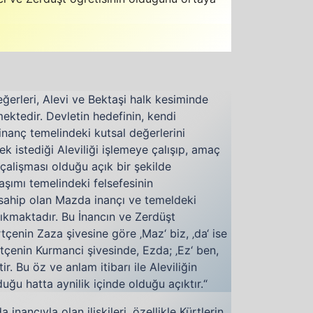
eğerleri, Alevi ve Bektaşi halk kesiminde
ektedir. Devletin hedefinin, kendi
nanç temelindeki kutsal değerlerini
k istediği Aleviliği işlemeye çalışıp, amaç
çalişması olduğu açık bir şekilde
laşımı temelindeki felsefesinin
 sahip olan Mazda inançı ve temeldeki
ıkmaktadır. Bu İnancın ve Zerdüşt
tçenin Zaza şivesine göre ‚Maz‘ biz, ‚da‘ ise
rtçenin Kurmanci şivesinde, Ezda; ‚Ez‘ ben,
r. Bu öz ve anlam itibarı ile Aleviliğin
uğu hatta aynilik içinde olduğu açıktır.“
 inancıyla olan ilişkileri, özellikle Kürtlerin